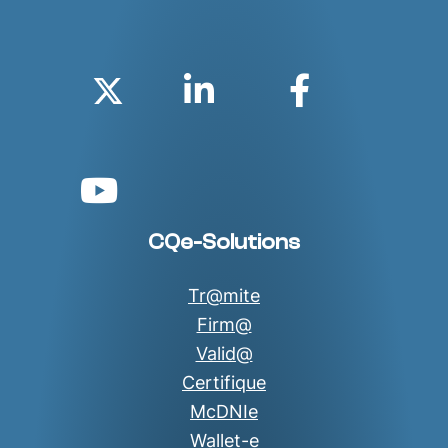
Twitter
Linkedin
Faceboo
YouTube
CQe-Solutions
Tr@mite
Firm@
Valid@
Certifique
McDNIe
Wallet-e