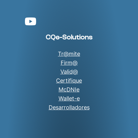
YouTube
CQe-Solutions
Tr@mite
Firm@
Valid@
Certifique
McDNIe
Wallet-e
Desarrolladores