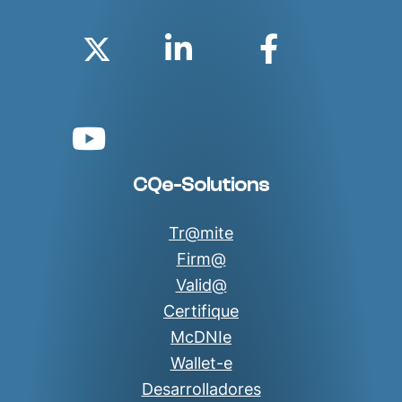
Twitter
Linkedin
Faceboo
YouTube
CQe-Solutions
Tr@mite
Firm@
Valid@
Certifique
McDNIe
Wallet-e
Desarrolladores