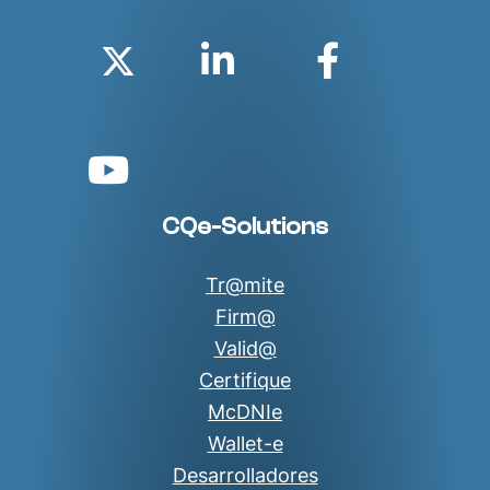
Twitter
Linkedin
Faceboo
YouTube
CQe-Solutions
Tr@mite
Firm@
Valid@
Certifique
McDNIe
Wallet-e
Desarrolladores