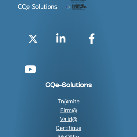
Twitter
Linkedin
Faceboo
YouTube
CQe-Solutions
Tr@mite
Firm@
Valid@
Certifique
McDNIe